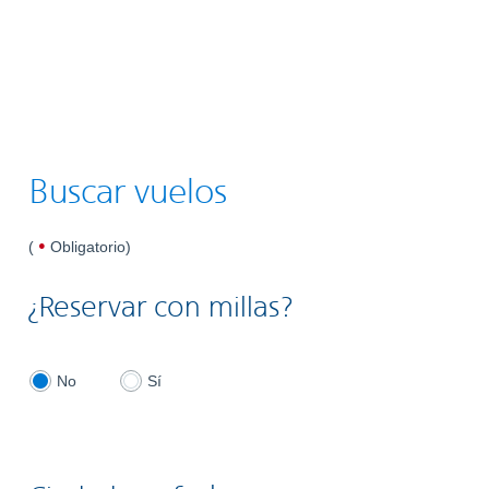
Buscar vuelos
dot
(
Obligatorio
)
indicates
required
¿Reservar con millas?
No, don't book with miles
Yes, book with miles
No
Sí