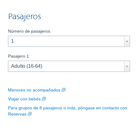
navi
the
Pasajeros
cale
use
Número de pasajeros
the
cont
key
Pasajero 1
with
the
arro
keys
,
Menores no acompañados
Opens
,
Viajar con bebés
in
Opens
Para grupos de
8
pasajeros o más, póngase en contacto con
a
in
,
Reservas
new
a
Opens
window.
new
in
window.
a