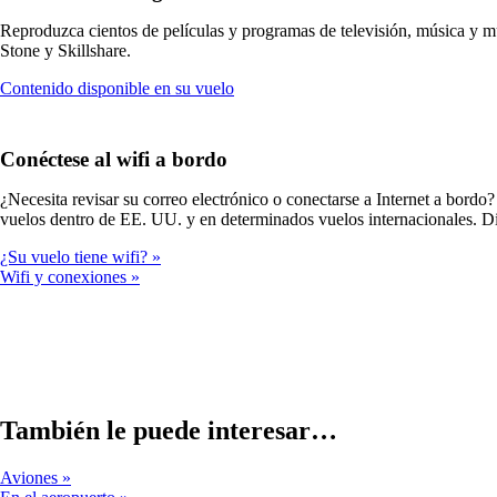
Reproduzca cientos de películas y programas de televisión, música y
Stone y Skillshare.
Abre
Contenido disponible en su vuelo
otro
sitio
en
Conéctese al wifi a bordo
una
ventana
¿Necesita revisar su correo electrónico o conectarse a Internet a bor
nueva
vuelos dentro de EE. UU. y en determinados vuelos internacionales. Dis
que
quizá
¿Su vuelo tiene wifi?
no
Wifi y conexiones
cumpla
las
normas
de
accesibilidad.
También le puede interesar…
Aviones