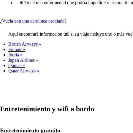
Tiene una enfermedad que podría impedirle o lesionarle m
This
¿Vuela con una aerolínea asociada?
content
can
Aquí encontrará información útil si su viaje incluye uno o más vue
be
expanded
British Airways
Finnair
Iberia
Japan Airlines
Qantas
Qatar Airways
Entretenimiento y wifi a bordo
Entretenimiento gratuito